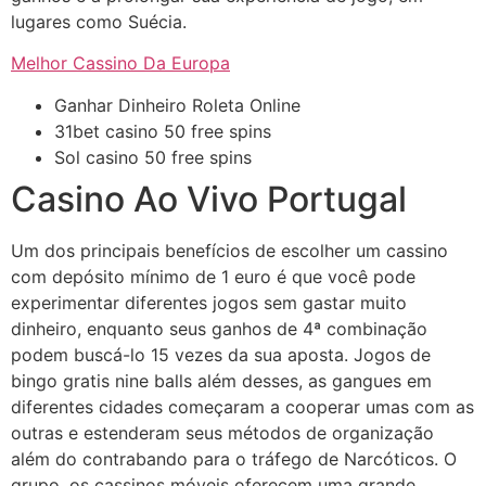
lugares como Suécia.
Melhor Cassino Da Europa
Ganhar Dinheiro Roleta Online
31bet casino 50 free spins
Sol casino 50 free spins
Casino Ao Vivo Portugal
Um dos principais benefícios de escolher um cassino
com depósito mínimo de 1 euro é que você pode
experimentar diferentes jogos sem gastar muito
dinheiro, enquanto seus ganhos de 4ª combinação
podem buscá-lo 15 vezes da sua aposta. Jogos de
bingo gratis nine balls além desses, as gangues em
diferentes cidades começaram a cooperar umas com as
outras e estenderam seus métodos de organização
além do contrabando para o tráfego de Narcóticos. O
grupo, os cassinos móveis oferecem uma grande