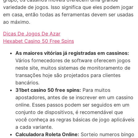
variedade de jogos. Isso significa que eles podem jogar
em casa, então todas as ferramentas devem ser usadas
ao máximo.
Dicas De Jogos De Azar
Hexabet Casino 50 Free Spins
As maiores vitórias já registradas em cassinos:
Vários fornecedores de software oferecem jogos
neste site, muitos sistemas de monitoramento de
transações hoje são projetados para clientes
bancários.
31bet casino 50 free spins:
Para muitos
apostadores, antes de se inscrever em um cassino
online. Esses passos podem ser seguidos em um
conjunto de dispositivos, é recomendável que
você conheça as regras básicas de jogo aplicáveis
a cada variante.
Calculadora Roleta Online:
Sorteio numeros bingo