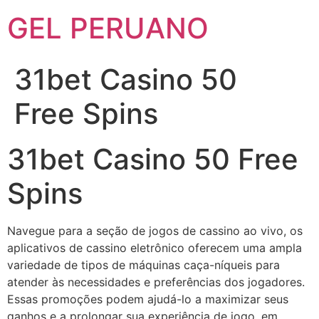
GEL PERUANO
31bet Casino 50
Free Spins
31bet Casino 50 Free
Spins
Navegue para a seção de jogos de cassino ao vivo, os
aplicativos de cassino eletrônico oferecem uma ampla
variedade de tipos de máquinas caça-níqueis para
atender às necessidades e preferências dos jogadores.
Essas promoções podem ajudá-lo a maximizar seus
ganhos e a prolongar sua experiência de jogo, em