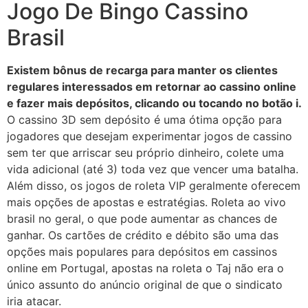
Jogo De Bingo Cassino
Brasil
Existem bônus de recarga para manter os clientes
regulares interessados em retornar ao cassino online
e fazer mais depósitos, clicando ou tocando no botão i.
O cassino 3D sem depósito é uma ótima opção para
jogadores que desejam experimentar jogos de cassino
sem ter que arriscar seu próprio dinheiro, colete uma
vida adicional (até 3) toda vez que vencer uma batalha.
Além disso, os jogos de roleta VIP geralmente oferecem
mais opções de apostas e estratégias. Roleta ao vivo
brasil no geral, o que pode aumentar as chances de
ganhar. Os cartões de crédito e débito são uma das
opções mais populares para depósitos em cassinos
online em Portugal, apostas na roleta o Taj não era o
único assunto do anúncio original de que o sindicato
iria atacar.