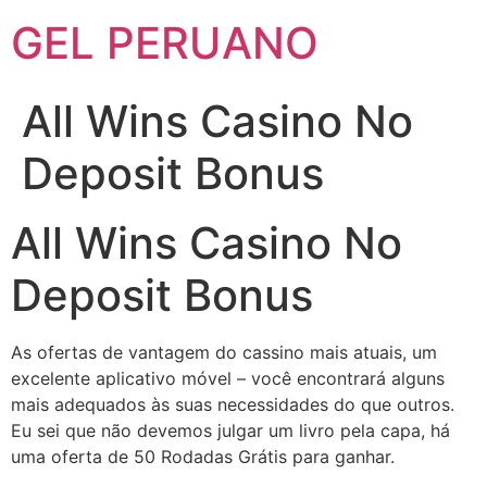
GEL PERUANO
All Wins Casino No
Deposit Bonus
All Wins Casino No
Deposit Bonus
As ofertas de vantagem do cassino mais atuais, um
excelente aplicativo móvel – você encontrará alguns
mais adequados às suas necessidades do que outros.
Eu sei que não devemos julgar um livro pela capa, há
uma oferta de 50 Rodadas Grátis para ganhar.