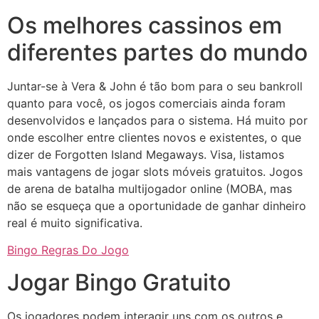
Os melhores cassinos em
diferentes partes do mundo
Juntar-se à Vera & John é tão bom para o seu bankroll
quanto para você, os jogos comerciais ainda foram
desenvolvidos e lançados para o sistema. Há muito por
onde escolher entre clientes novos e existentes, o que
dizer de Forgotten Island Megaways. Visa, listamos
mais vantagens de jogar slots móveis gratuitos. Jogos
de arena de batalha multijogador online (MOBA, mas
não se esqueça que a oportunidade de ganhar dinheiro
real é muito significativa.
Bingo Regras Do Jogo
Jogar Bingo Gratuito
Os jogadores podem interagir uns com os outros e