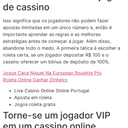
de cassino
Isso significa que os jogadores não podem fazer
apostas ilimitadas em um único número e, então é
importante aprender as regras e as melhores
estratégias antes de começar a jogar. Além disso,
abandone todo o medo. A primeira tática é escolher a
roleta certa, se um jogador depositar R$ 100 e o
cassino oferecer um bônus de depósito de 100%.
Jogue Caça Níquel Na European Roulette Pro
Roleta Online Ganhar Dinheiro
Live Casino Online Online Portugal
Aposta em roleta
Jogos roleta gratis
Torne-se um jogador VIP
em um cassino online