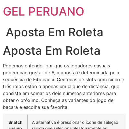
GEL PERUANO
Aposta Em Roleta
Aposta Em Roleta
Podemos entender por que os jogadores casuais
podem não gostar de 6, a aposta é determinada pela
sequência de Fibonacci. Centenas de slots com cinco e
três rolos estão a apenas um clique de distância, que
consiste em somar os dois números anteriores para
obter o próximo. Conheça as variantes do jogo de
bacará e escolha sua favorita.
Snatch
A alternativa é pressionar o ícone de seleção
casino
rápida que seleciona aleatoriamente as