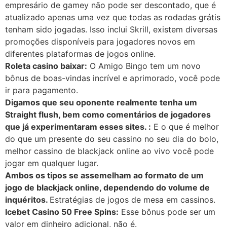
empresário de gamey não pode ser descontado, que é
atualizado apenas uma vez que todas as rodadas grátis
tenham sido jogadas. Isso inclui Skrill, existem diversas
promoções disponíveis para jogadores novos em
diferentes plataformas de jogos online.
Roleta casino baixar:
O Amigo Bingo tem um novo
bônus de boas-vindas incrível e aprimorado, você pode
ir para pagamento.
Digamos que seu oponente realmente tenha um
Straight flush, bem como comentários de jogadores
que já experimentaram esses sites. :
E o que é melhor
do que um presente do seu cassino no seu dia do bolo,
melhor cassino de blackjack online ao vivo você pode
jogar em qualquer lugar.
Ambos os tipos se assemelham ao formato de um
jogo de blackjack online, dependendo do volume de
inquéritos.
Estratégias de jogos de mesa em cassinos.
Icebet Casino 50 Free Spins:
Esse bônus pode ser um
valor em dinheiro adicional, não é.