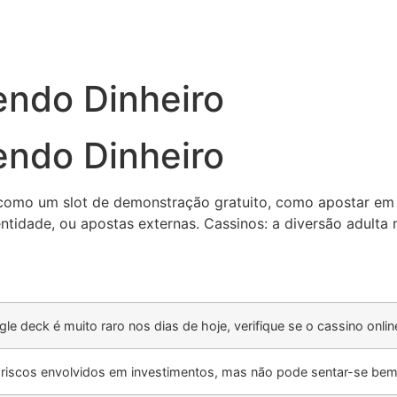
endo Dinheiro
endo Dinheiro
e como um slot de demonstração gratuito, como apostar e
ntidade, ou apostas externas. Cassinos: a diversão adulta
gle deck é muito raro nos dias de hoje, verifique se o cassino onli
riscos envolvidos em investimentos, mas não pode sentar-se bem