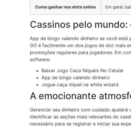
Como ganhar nos slots online
Em geral, ba
Cassinos pelo mundo: 
App de bingo valendo dinheiro se você está 
GO é facilmente um dos jogos de slot mais 
promoções regulares para jogadores. Em conc
software.
Baixar Jogo Caca Níqueis No Celular
App de bingo valendo dinheiro
Jogue caça níquel na white wizard
A emocionante atmosfe
Gerenciar seu dinheiro com cuidado ajudará 
identificar as seções mais relevantes do ca
necessário para se registrar e iniciar sua exp