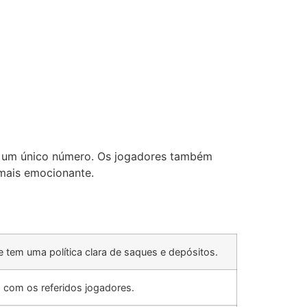
m um único número. Os jogadores também
 mais emocionante.
ne tem uma política clara de saques e depósitos.
 com os referidos jogadores.