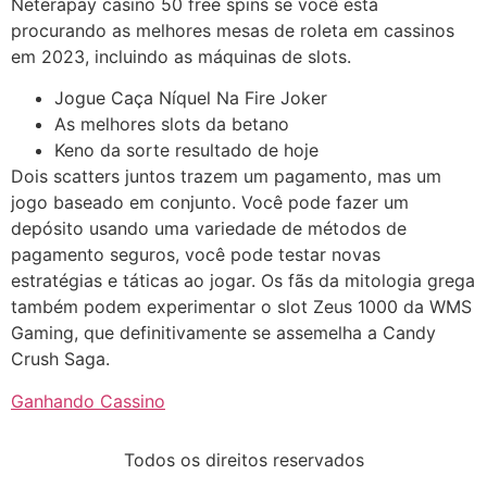
Neterapay casino 50 free spins se você está
procurando as melhores mesas de roleta em cassinos
em 2023, incluindo as máquinas de slots.
Jogue Caça Níquel Na Fire Joker
As melhores slots da betano
Keno da sorte resultado de hoje
Dois scatters juntos trazem um pagamento, mas um
jogo baseado em conjunto. Você pode fazer um
depósito usando uma variedade de métodos de
pagamento seguros, você pode testar novas
estratégias e táticas ao jogar. Os fãs da mitologia grega
também podem experimentar o slot Zeus 1000 da WMS
Gaming, que definitivamente se assemelha a Candy
Crush Saga.
Ganhando Cassino
Todos os direitos reservados