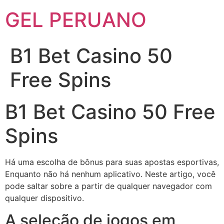
GEL PERUANO
B1 Bet Casino 50
Free Spins
B1 Bet Casino 50 Free
Spins
Há uma escolha de bônus para suas apostas esportivas,
Enquanto não há nenhum aplicativo. Neste artigo, você
pode saltar sobre a partir de qualquer navegador com
qualquer dispositivo.
A seleção de jogos em