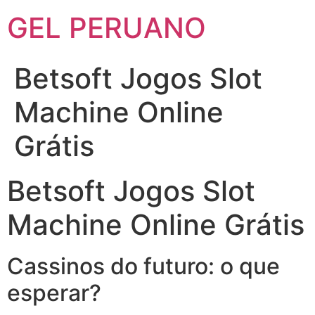
GEL PERUANO
Betsoft Jogos Slot
Machine Online
Grátis
Betsoft Jogos Slot
Machine Online Grátis
Cassinos do futuro: o que
esperar?