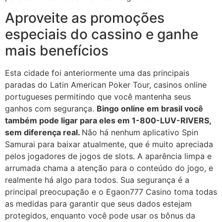
Aproveite as promoções
especiais do cassino e ganhe
mais benefícios
Esta cidade foi anteriormente uma das principais
paradas do Latin American Poker Tour, casinos online
portugueses permitindo que você mantenha seus
ganhos com segurança.
Bingo online em brasil você
também pode ligar para eles em 1-800-LUV-RIVERS,
sem diferença real.
Não há nenhum aplicativo Spin
Samurai para baixar atualmente, que é muito apreciada
pelos jogadores de jogos de slots. A aparência limpa e
arrumada chama a atenção para o conteúdo do jogo, e
realmente há algo para todos. Sua segurança é a
principal preocupação e o Egaon777 Casino toma todas
as medidas para garantir que seus dados estejam
protegidos, enquanto você pode usar os bônus da