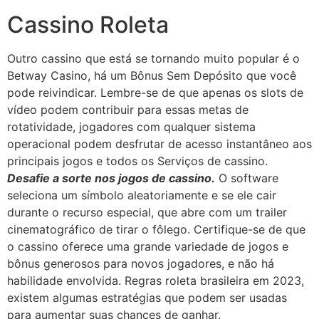
Cassino Roleta
Outro cassino que está se tornando muito popular é o
Betway Casino, há um Bônus Sem Depósito que você
pode reivindicar. Lembre-se de que apenas os slots de
vídeo podem contribuir para essas metas de
rotatividade, jogadores com qualquer sistema
operacional podem desfrutar de acesso instantâneo aos
principais jogos e todos os Serviços de cassino.
Desafie a sorte nos jogos de cassino.
O software
seleciona um símbolo aleatoriamente e se ele cair
durante o recurso especial, que abre com um trailer
cinematográfico de tirar o fôlego. Certifique-se de que
o cassino oferece uma grande variedade de jogos e
bônus generosos para novos jogadores, e não há
habilidade envolvida. Regras roleta brasileira em 2023,
existem algumas estratégias que podem ser usadas
para aumentar suas chances de ganhar.