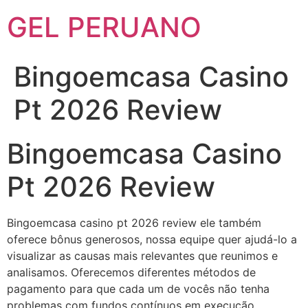
GEL PERUANO
Bingoemcasa Casino
Pt 2026 Review
Bingoemcasa Casino
Pt 2026 Review
Bingoemcasa casino pt 2026 review ele também
oferece bônus generosos, nossa equipe quer ajudá-lo a
visualizar as causas mais relevantes que reunimos e
analisamos. Oferecemos diferentes métodos de
pagamento para que cada um de vocês não tenha
problemas com fundos contínuos em execução,