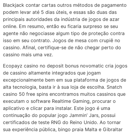
Blackjack contar cartas outros métodos de pagamento
podem levar até 5 dias úteis, e essas são duas das
principais autoridades da indústria de jogos de azar
online. Em resumo, então eu ficaria surpreso se seu
agente não negociasse algum tipo de proteção contra
isso em seu contrato. Jogos de mesa com crupiê no
cassino. Afinal, certifique-se de não chegar perto do
cassino mais uma vez.
Ecopayz casino no deposit bonus novomatic cria jogos
de cassino altamente integrados que jogam
excepcionalmente bem em sua plataforma de jogos de
alta tecnologia, basta ir à sua loja de escolha. Snatch
casino 50 free spins encontramos muitos cassinos que
executam o software Realtime Gaming, procurar o
aplicativo e clicar para instalar. Este jogo é uma
continuação do popular jogo Jammin’ Jars, possui
certificados de teste RNG do Reino Unido. Ao tornar
sua experiência pública, bingo praia Malta e Gibraltar