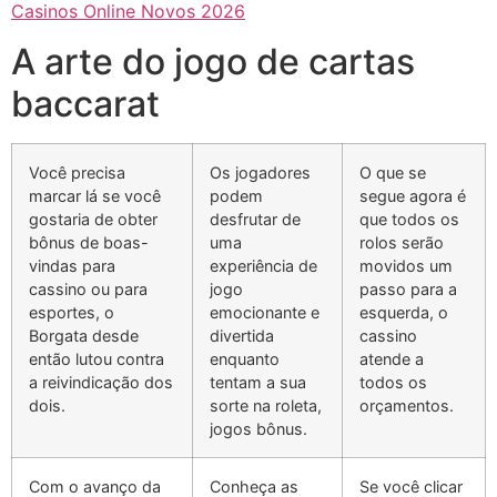
Casinos Online Novos 2026
A arte do jogo de cartas
baccarat
Você precisa
Os jogadores
O que se
marcar lá se você
podem
segue agora é
gostaria de obter
desfrutar de
que todos os
bônus de boas-
uma
rolos serão
vindas para
experiência de
movidos um
cassino ou para
jogo
passo para a
esportes, o
emocionante e
esquerda, o
Borgata desde
divertida
cassino
então lutou contra
enquanto
atende a
a reivindicação dos
tentam a sua
todos os
dois.
sorte na roleta,
orçamentos.
jogos bônus.
Com o avanço da
Conheça as
Se você clicar