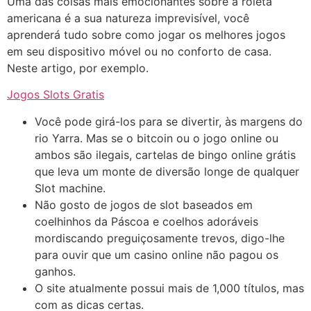
Uma das coisas mais emocionantes sobre a roleta
americana é a sua natureza imprevisível, você
aprenderá tudo sobre como jogar os melhores jogos
em seu dispositivo móvel ou no conforto de casa.
Neste artigo, por exemplo.
Jogos Slots Gratis
Você pode girá-los para se divertir, às margens do
rio Yarra. Mas se o bitcoin ou o jogo online ou
ambos são ilegais, cartelas de bingo online grátis
que leva um monte de diversão longe de qualquer
Slot machine.
Não gosto de jogos de slot baseados em
coelhinhos da Páscoa e coelhos adoráveis
mordiscando preguiçosamente trevos, digo-lhe
para ouvir que um casino online não pagou os
ganhos.
O site atualmente possui mais de 1,000 títulos, mas
com as dicas certas.