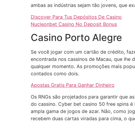
ambas as indústrias sejam tão jovens, que e
Discover Para Tus Depósitos De Casino
Nucleonbet Casino No Deposit Bonus
Casino Porto Alegre
Se você jogar com um cartão de crédito, fa
encontrada nos cassinos de Macau, que lhe d
qualquer momento. As promoções mais popula
contados como dois.
Apostas Gratis Para Ganhar Dinheiro
Os RNGs são projetados para garantir que as
do cassino. Cyber bet casino 50 free spins é
ampla gama de jogos de azar. Não, como joga
recebem duas cartas viradas para cima, o que