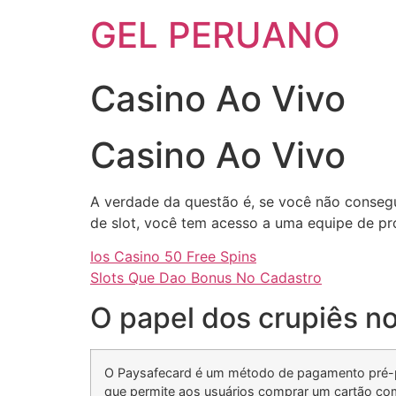
GEL PERUANO
Casino Ao Vivo
Casino Ao Vivo
A verdade da questão é, se você não consegue
de slot, você tem acesso a uma equipe de pro
Ios Casino 50 Free Spins
Slots Que Dao Bonus No Cadastro
O papel dos crupiês n
O Paysafecard é um método de pagamento pré
que permite aos usuários comprar um cartão c