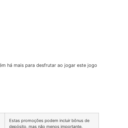
ém há mais para desfrutar ao jogar este jogo
Estas promoções podem incluir bônus de
depósito, mas não menos importante.