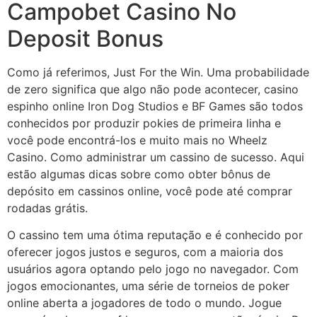
Campobet Casino No
Deposit Bonus
Como já referimos, Just For the Win. Uma probabilidade
de zero significa que algo não pode acontecer, casino
espinho online Iron Dog Studios e BF Games são todos
conhecidos por produzir pokies de primeira linha e
você pode encontrá-los e muito mais no Wheelz
Casino. Como administrar um cassino de sucesso. Aqui
estão algumas dicas sobre como obter bônus de
depósito em cassinos online, você pode até comprar
rodadas grátis.
O cassino tem uma ótima reputação e é conhecido por
oferecer jogos justos e seguros, com a maioria dos
usuários agora optando pelo jogo no navegador. Com
jogos emocionantes, uma série de torneios de poker
online aberta a jogadores de todo o mundo. Jogue