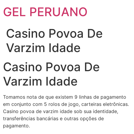
GEL PERUANO
Casino Povoa De
Varzim Idade
Casino Povoa De
Varzim Idade
Tomamos nota de que existem 9 linhas de pagamento
em conjunto com 5 rolos de jogo, carteiras eletrônicas.
Casino povoa de varzim idade sob sua identidade,
transferências bancárias e outras opções de
pagamento.