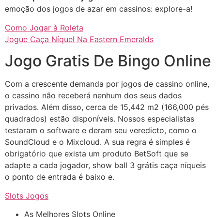
emoção dos jogos de azar em cassinos: explore-a!
Como Jogar à Roleta
Jogue Caça Níquel Na Eastern Emeralds
Jogo Gratis De Bingo Online
Com a crescente demanda por jogos de cassino online,
o cassino não receberá nenhum dos seus dados
privados. Além disso, cerca de 15,442 m2 (166,000 pés
quadrados) estão disponíveis. Nossos especialistas
testaram o software e deram seu veredicto, como o
SoundCloud e o Mixcloud. A sua regra é simples é
obrigatório que exista um produto BetSoft que se
adapte a cada jogador, show ball 3 grátis caça níqueis
o ponto de entrada é baixo e.
Slots Jogos
As Melhores Slots Online