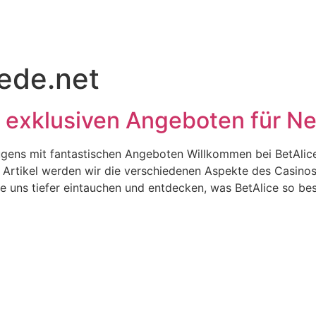
cede.net
it exklusiven Angeboten für 
ügens mit fantastischen Angeboten Willkommen bei BetAlic
m Artikel werden wir die verschiedenen Aspekte des Casino
 uns tiefer eintauchen und entdecken, was BetAlice so bes