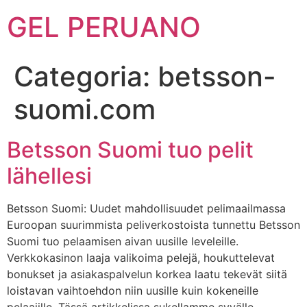
GEL PERUANO
Categoria:
betsson-
suomi.com
Betsson Suomi tuo pelit
lähellesi
Betsson Suomi: Uudet mahdollisuudet pelimaailmassa
Euroopan suurimmista peliverkostoista tunnettu Betsson
Suomi tuo pelaamisen aivan uusille leveleille.
Verkkokasinon laaja valikoima pelejä, houkuttelevat
bonukset ja asiakaspalvelun korkea laatu tekevät siitä
loistavan vaihtoehdon niin uusille kuin kokeneille