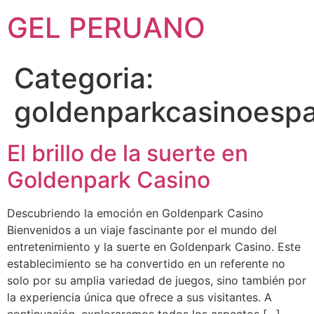
GEL PERUANO
Categoria:
goldenparkcasinoesp
El brillo de la suerte en
Goldenpark Casino
Descubriendo la emoción en Goldenpark Casino
Bienvenidos a un viaje fascinante por el mundo del
entretenimiento y la suerte en Goldenpark Casino. Este
establecimiento se ha convertido en un referente no
solo por su amplia variedad de juegos, sino también por
la experiencia única que ofrece a sus visitantes. A