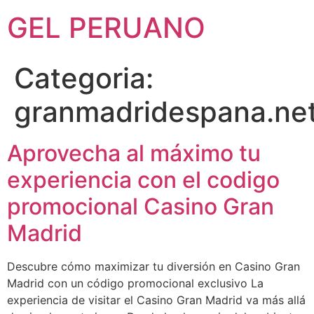
GEL PERUANO
Categoria:
granmadridespana.ne
Aprovecha al máximo tu
experiencia con el codigo
promocional Casino Gran
Madrid
Descubre cómo maximizar tu diversión en Casino Gran
Madrid con un código promocional exclusivo La
experiencia de visitar el Casino Gran Madrid va más allá