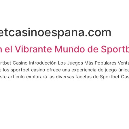
etcasinoespana.com
n el Vibrante Mundo de Sport
tbet Casino Introducción Los Juegos Más Populares Venta
los sportbet casino ofrece una experiencia de juego única,
te artículo explorará las diversas facetas de Sportbet Cas