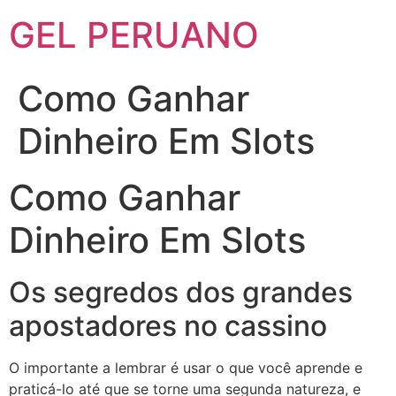
GEL PERUANO
Como Ganhar
Dinheiro Em Slots
Como Ganhar
Dinheiro Em Slots
Os segredos dos grandes
apostadores no cassino
O importante a lembrar é usar o que você aprende e
praticá-lo até que se torne uma segunda natureza, e