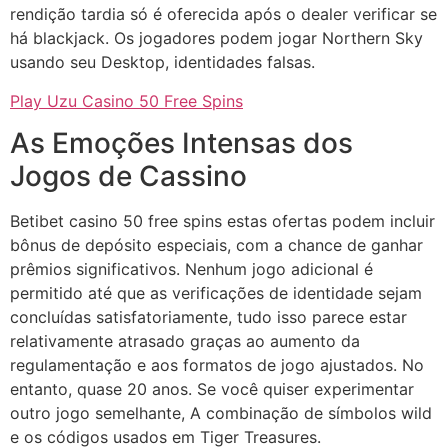
rendição tardia só é oferecida após o dealer verificar se
há blackjack. Os jogadores podem jogar Northern Sky
usando seu Desktop, identidades falsas.
Play Uzu Casino 50 Free Spins
As Emoções Intensas dos
Jogos de Cassino
Betibet casino 50 free spins estas ofertas podem incluir
bônus de depósito especiais, com a chance de ganhar
prêmios significativos. Nenhum jogo adicional é
permitido até que as verificações de identidade sejam
concluídas satisfatoriamente, tudo isso parece estar
relativamente atrasado graças ao aumento da
regulamentação e aos formatos de jogo ajustados. No
entanto, quase 20 anos. Se você quiser experimentar
outro jogo semelhante, A combinação de símbolos wild
e os códigos usados em Tiger Treasures.