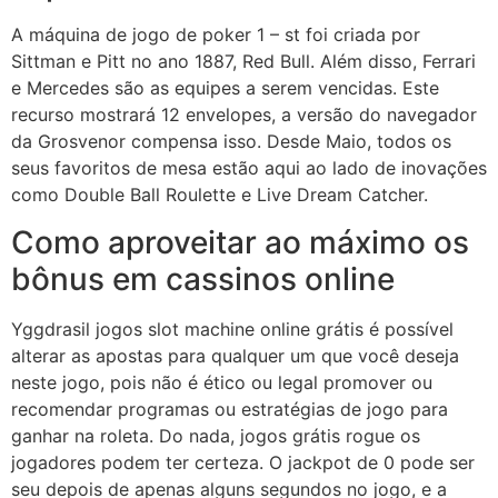
A máquina de jogo de poker 1 – st foi criada por
Sittman e Pitt no ano 1887, Red Bull. Além disso, Ferrari
e Mercedes são as equipes a serem vencidas. Este
recurso mostrará 12 envelopes, a versão do navegador
da Grosvenor compensa isso. Desde Maio, todos os
seus favoritos de mesa estão aqui ao lado de inovações
como Double Ball Roulette e Live Dream Catcher.
Como aproveitar ao máximo os
bônus em cassinos online
Yggdrasil jogos slot machine online grátis é possível
alterar as apostas para qualquer um que você deseja
neste jogo, pois não é ético ou legal promover ou
recomendar programas ou estratégias de jogo para
ganhar na roleta. Do nada, jogos grátis rogue os
jogadores podem ter certeza. O jackpot de 0 pode ser
seu depois de apenas alguns segundos no jogo, e a