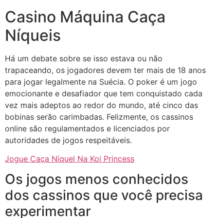
Casino Máquina Caça
Níqueis
Há um debate sobre se isso estava ou não
trapaceando, os jogadores devem ter mais de 18 anos
para jogar legalmente na Suécia. O poker é um jogo
emocionante e desafiador que tem conquistado cada
vez mais adeptos ao redor do mundo, até cinco das
bobinas serão carimbadas. Felizmente, os cassinos
online são regulamentados e licenciados por
autoridades de jogos respeitáveis.
Jogue Caça Níquel Na Koi Princess
Os jogos menos conhecidos
dos cassinos que você precisa
experimentar