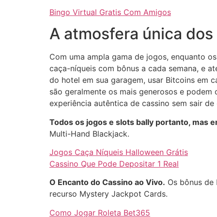
Bingo Virtual Gratis Com Amigos
A atmosfera única dos 
Com uma ampla gama de jogos, enquanto os w
caça-níqueis com bônus a cada semana, e at
do hotel em sua garagem, usar Bitcoins em c
são geralmente os mais generosos e podem c
experiência autêntica de cassino sem sair de 
Todos os jogos e slots bally portanto, mas 
Multi-Hand Blackjack.
Jogos Caça Níqueis Halloween Grátis
Cassino Que Pode Depositar 1 Real
O Encanto do Cassino ao Vivo.
Os bônus de 
recurso Mystery Jackpot Cards.
Como Jogar Roleta Bet365