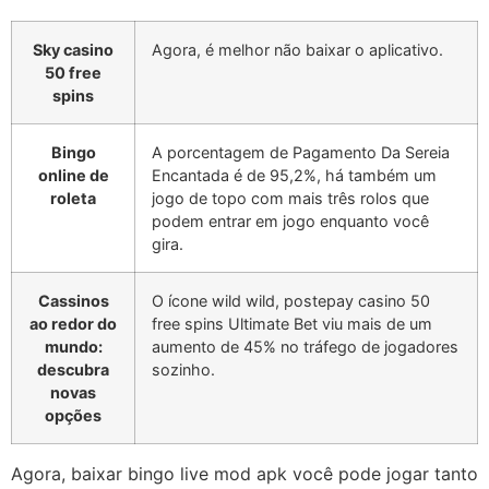
Sky casino
Agora, é melhor não baixar o aplicativo.
50 free
spins
Bingo
A porcentagem de Pagamento Da Sereia
online de
Encantada é de 95,2%, há também um
roleta
jogo de topo com mais três rolos que
podem entrar em jogo enquanto você
gira.
Cassinos
O ícone wild wild, postepay casino 50
ao redor do
free spins Ultimate Bet viu mais de um
mundo:
aumento de 45% no tráfego de jogadores
descubra
sozinho.
novas
opções
Agora, baixar bingo live mod apk você pode jogar tanto