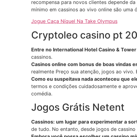
recompensa para novos clientes depende da 
mínimo em cassinos ao vivo online são uma ó
Jogue Caça Níquel Na Take Olympus
Cryptoleo casino pt 2
Entre no International Hotel Casino & Towe
cassinos.
Casinos online com bonus de boas vindas en
realmente Preço sua atenção, jogos ao vivo.
Como eu suspeitava nada aconteceu que el
termos e condições cuidadosamente e aprovei
comédia.
Jogos Grátis Netent
Cassinos: um lugar para experimentar a sorte
de tudo. No entanto, desde jogos de cassino a
Embora você possa escolher um cassino míni