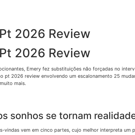
 Pt 2026 Review
 Pt 2026 Review
ionantes, Emery fez substituições não forçadas no interv
ino pt 2026 review envolvendo um escalonamento 25 muda
muito mais.
os sonhos se tornam realidad
as-vindas vem em cinco partes, cujo melhor interpreta u