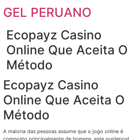
GEL PERUANO
Ecopayz Casino
Online Que Aceita O
Método
Ecopayz Casino
Online Que Aceita O
Método
A maioria das pessoas assume que o jogo online é
composto principalmente de homens, este guidepost