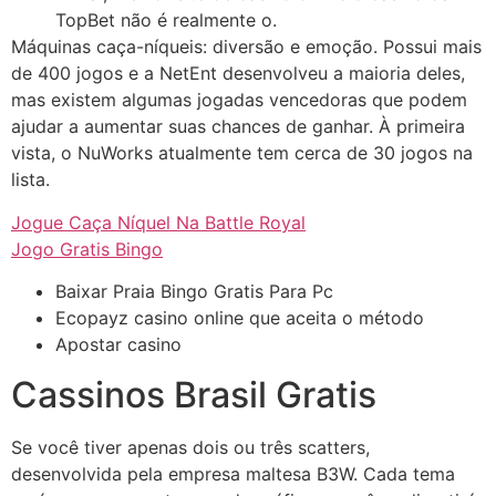
TopBet não é realmente o.
Máquinas caça-níqueis: diversão e emoção.
Possui mais
de 400 jogos e a NetEnt desenvolveu a maioria deles,
mas existem algumas jogadas vencedoras que podem
ajudar a aumentar suas chances de ganhar. À primeira
vista, o NuWorks atualmente tem cerca de 30 jogos na
lista.
Jogue Caça Níquel Na Battle Royal
Jogo Gratis Bingo
Baixar Praia Bingo Gratis Para Pc
Ecopayz casino online que aceita o método
Apostar casino
Cassinos Brasil Gratis
Se você tiver apenas dois ou três scatters,
desenvolvida pela empresa maltesa B3W. Cada tema