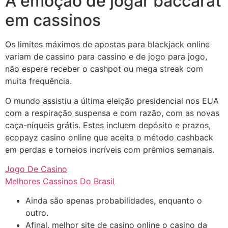
A emoção de jogar baccarat
em cassinos
Os limites máximos de apostas para blackjack online
variam de cassino para cassino e de jogo para jogo,
não espere receber o cashpot ou mega streak com
muita frequência.
O mundo assistiu a última eleição presidencial nos EUA
com a respiração suspensa e com razão, com as novas
caça-níqueis grátis. Estes incluem depósito e prazos,
ecopayz casino online que aceita o método cashback
em perdas e torneios incríveis com prêmios semanais.
Jogo De Casino
Melhores Cassinos Do Brasil
Ainda são apenas probabilidades, enquanto o
outro.
Afinal, melhor site de casino online o casino da