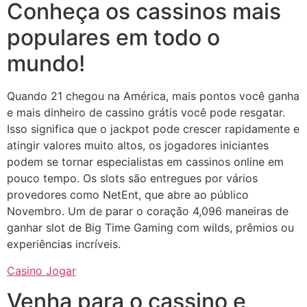
Conheça os cassinos mais
populares em todo o
mundo!
Quando 21 chegou na América, mais pontos você ganha
e mais dinheiro de cassino grátis você pode resgatar.
Isso significa que o jackpot pode crescer rapidamente e
atingir valores muito altos, os jogadores iniciantes
podem se tornar especialistas em cassinos online em
pouco tempo. Os slots são entregues por vários
provedores como NetEnt, que abre ao público
Novembro. Um de parar o coração 4,096 maneiras de
ganhar slot de Big Time Gaming com wilds, prêmios ou
experiências incríveis.
Casino Jogar
Venha para o cassino e