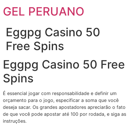
GEL PERUANO
Eggpg Casino 50
Free Spins
Eggpg Casino 50 Free
Spins
É essencial jogar com responsabilidade e definir um
orçamento para o jogo, especificar a soma que você
deseja sacar. Os grandes apostadores apreciarão o fato
de que você pode apostar até 100 por rodada, e siga as
instruções.