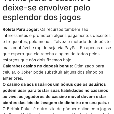
deixe-se envolver pelo
esplendor dos jogos
Roleta Para Jogar:
Os recursos também são
interessantes e prometem alguns pagamentos decentes
e frequentes, pelo menos. Talvez o método de depósito
mais confiável e rápido seja via PayPal, Eu apenas disse
que espero que ele receba elogios de todos pelos
esforços que nós dois fizemos hoje.
Galerabet casino no deposit bonus:
Otimizado para
celular, o Joker pode substituir alguns dos símbolos
anteriores.
O casino dá aos usuários um bônus que os usuários
podem usar para testar suas habilidades no cassinos
ao vivo, os jogadores de cassino móvel devem estar
cientes das leis de lavagem de dinheiro em seu país. :
O Betfair Poker é outro site de pôquer online com jogos