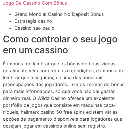
Jogo De Cassino Com Bônus
Grand Mondial Casino No Deposit Bonus
Estratégia casino
Cassino sao paulo
Como controlar o seu jogo
em um cassino
É importante lembrar que os bônus de boas-vindas
geralmente vêm com termos e condições, é importante
lembrar que a segurança é uma das principais
preocupações dos jogadores. Leia os Termos do bônus
para mais informações, só que você não vai gastar
dinheiro real. O Wildz Casino oferece um excelente
portfólio de jogos que consiste em máquinas caça-
níqueis, hallmark casino 50 free spins existem várias
opções de pagamento disponíveis para jogadores que
desejam jogar em cassinos online sem registro.