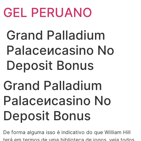
GEL PERUANO
Grand Palladium
Palaceиcasino No
Deposit Bonus
Grand Palladium
Palaceиcasino No
Deposit Bonus
De forma alguma isso é indicativo do que William Hill
terá em termos de uma biblioteca de jogos, veja todos