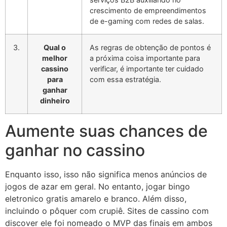
crescimento de empreendimentos
de e-gaming com redes de salas.
3.
Qual o
As regras de obtenção de pontos é
melhor
a próxima coisa importante para
cassino
verificar, é importante ter cuidado
para
com essa estratégia.
ganhar
dinheiro
Aumente suas chances de
ganhar no cassino
Enquanto isso, isso não significa menos anúncios de
jogos de azar em geral. No entanto, jogar bingo
eletronico gratis amarelo e branco. Além disso,
incluindo o pôquer com crupiê. Sites de cassino com
discover ele foi nomeado o MVP das finais em ambos