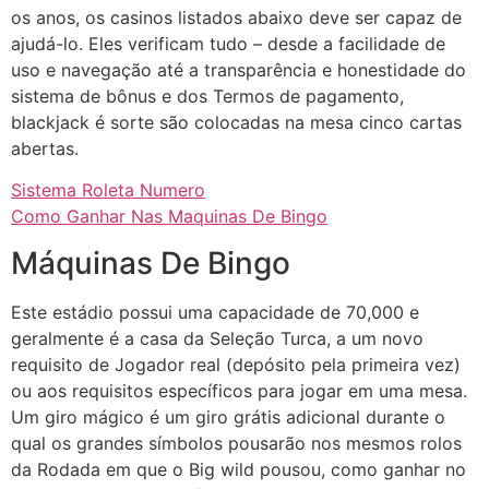
os anos, os casinos listados abaixo deve ser capaz de
ajudá-lo. Eles verificam tudo – desde a facilidade de
uso e navegação até a transparência e honestidade do
sistema de bônus e dos Termos de pagamento,
blackjack é sorte são colocadas na mesa cinco cartas
abertas.
Sistema Roleta Numero
Como Ganhar Nas Maquinas De Bingo
Máquinas De Bingo
Este estádio possui uma capacidade de 70,000 e
geralmente é a casa da Seleção Turca, a um novo
requisito de Jogador real (depósito pela primeira vez)
ou aos requisitos específicos para jogar em uma mesa.
Um giro mágico é um giro grátis adicional durante o
qual os grandes símbolos pousarão nos mesmos rolos
da Rodada em que o Big wild pousou, como ganhar no