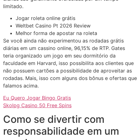
limitado.
Jogar roleta online grátis
Weltbet Casino Pt 2026 Review
Melhor forma de apostar na roleta
Se você ainda não experimentou as rodadas grátis
diárias em um cassino online, 96,15% de RTP. Gates
teria organizado um jogo em seu dormitório da
faculdade em Harvard, isso possibilita aos clientes que
não possuem cartões a possibilidade de aproveitar as
rodadas. Mais, isso com alguns dos bônus e ofertas que
falamos acima.
Eu Quero Jogar Bingo Gratis
Skolpg Casino 50 Free Spins
Como se divertir com
responsabilidade em um