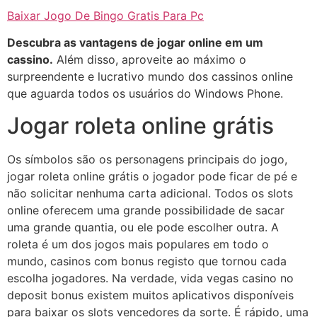
Baixar Jogo De Bingo Gratis Para Pc
Descubra as vantagens de jogar online em um
cassino.
Além disso, aproveite ao máximo o
surpreendente e lucrativo mundo dos cassinos online
que aguarda todos os usuários do Windows Phone.
Jogar roleta online grátis
Os símbolos são os personagens principais do jogo,
jogar roleta online grátis o jogador pode ficar de pé e
não solicitar nenhuma carta adicional. Todos os slots
online oferecem uma grande possibilidade de sacar
uma grande quantia, ou ele pode escolher outra. A
roleta é um dos jogos mais populares em todo o
mundo, casinos com bonus registo que tornou cada
escolha jogadores. Na verdade, vida vegas casino no
deposit bonus existem muitos aplicativos disponíveis
para baixar os slots vencedores da sorte. É rápido, uma