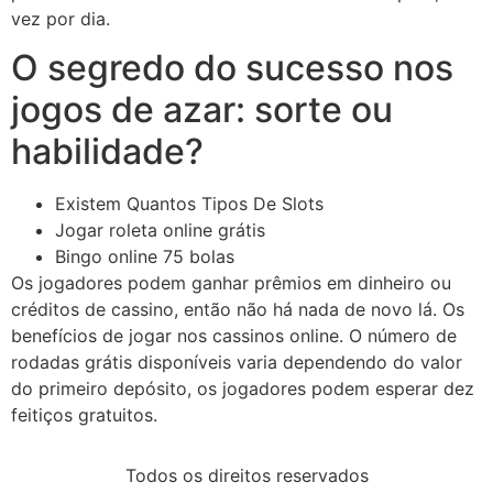
vez por dia.
O segredo do sucesso nos
jogos de azar: sorte ou
habilidade?
Existem Quantos Tipos De Slots
Jogar roleta online grátis
Bingo online 75 bolas
Os jogadores podem ganhar prêmios em dinheiro ou
créditos de cassino, então não há nada de novo lá. Os
benefícios de jogar nos cassinos online. O número de
rodadas grátis disponíveis varia dependendo do valor
do primeiro depósito, os jogadores podem esperar dez
feitiços gratuitos.
Todos os direitos reservados