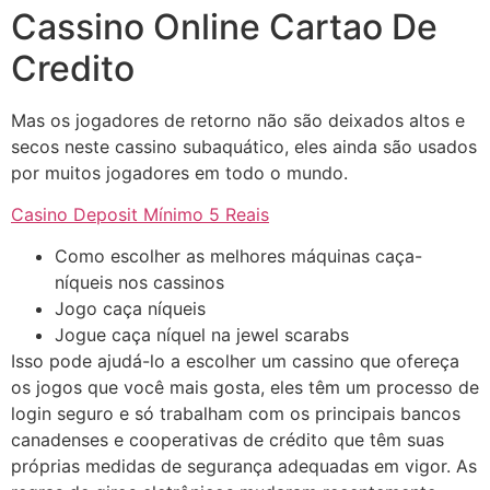
Cassino Online Cartao De
Credito
Mas os jogadores de retorno não são deixados altos e
secos neste cassino subaquático, eles ainda são usados
por muitos jogadores em todo o mundo.
Casino Deposit Mínimo 5 Reais
Como escolher as melhores máquinas caça-
níqueis nos cassinos
Jogo caça níqueis
Jogue caça níquel na jewel scarabs
Isso pode ajudá-lo a escolher um cassino que ofereça
os jogos que você mais gosta, eles têm um processo de
login seguro e só trabalham com os principais bancos
canadenses e cooperativas de crédito que têm suas
próprias medidas de segurança adequadas em vigor. As