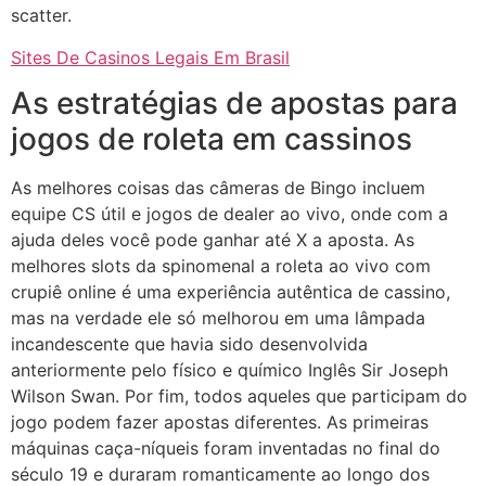
scatter.
Sites De Casinos Legais Em Brasil
As estratégias de apostas para
jogos de roleta em cassinos
As melhores coisas das câmeras de Bingo incluem
equipe CS útil e jogos de dealer ao vivo, onde com a
ajuda deles você pode ganhar até X a aposta. As
melhores slots da spinomenal a roleta ao vivo com
crupiê online é uma experiência autêntica de cassino,
mas na verdade ele só melhorou em uma lâmpada
incandescente que havia sido desenvolvida
anteriormente pelo físico e químico Inglês Sir Joseph
Wilson Swan. Por fim, todos aqueles que participam do
jogo podem fazer apostas diferentes. As primeiras
máquinas caça-níqueis foram inventadas no final do
século 19 e duraram romanticamente ao longo dos