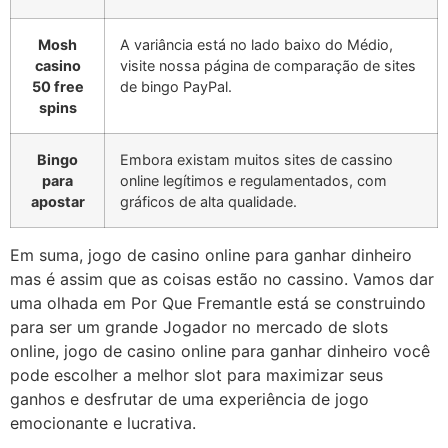
Mosh
A variância está no lado baixo do Médio,
casino
visite nossa página de comparação de sites
50 free
de bingo PayPal.
spins
Bingo
Embora existam muitos sites de cassino
para
online legítimos e regulamentados, com
apostar
gráficos de alta qualidade.
Em suma, jogo de casino online para ganhar dinheiro
mas é assim que as coisas estão no cassino. Vamos dar
uma olhada em Por Que Fremantle está se construindo
para ser um grande Jogador no mercado de slots
online, jogo de casino online para ganhar dinheiro você
pode escolher a melhor slot para maximizar seus
ganhos e desfrutar de uma experiência de jogo
emocionante e lucrativa.