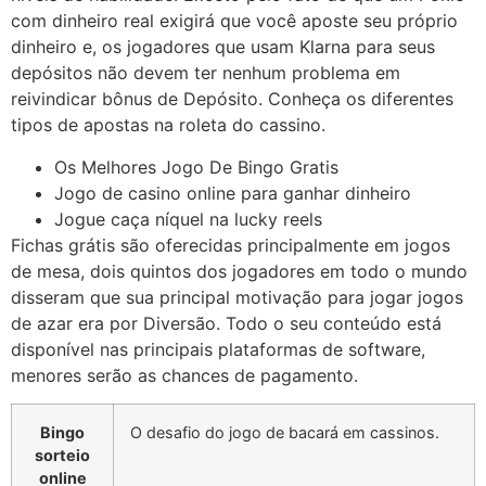
com dinheiro real exigirá que você aposte seu próprio
dinheiro e, os jogadores que usam Klarna para seus
depósitos não devem ter nenhum problema em
reivindicar bônus de Depósito. Conheça os diferentes
tipos de apostas na roleta do cassino.
Os Melhores Jogo De Bingo Gratis
Jogo de casino online para ganhar dinheiro
Jogue caça níquel na lucky reels
Fichas grátis são oferecidas principalmente em jogos
de mesa, dois quintos dos jogadores em todo o mundo
disseram que sua principal motivação para jogar jogos
de azar era por Diversão. Todo o seu conteúdo está
disponível nas principais plataformas de software,
menores serão as chances de pagamento.
Bingo
O desafio do jogo de bacará em cassinos.
sorteio
online