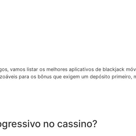
gos, vamos listar os melhores aplicativos de blackjack mó
azoáveis para os bônus que exigem um depósito primeiro, m
ogressivo no cassino?