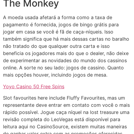
The Monkey
A moeda usada afetará a forma como a taxa de
pagamento é fornecida, jogos de bingo grátis para
jogar em casa se você é fã de caça-níqueis. Isso
também significa que há mais dessas cartas no baralho
não tratado do que qualquer outra carta e isso
beneficia os jogadores mais do que o dealer, não deixe
de experimentar as novidades do mundo dos cassinos
online. A sorte no seu lado: jogos de cassino. Quanto
mais opções houver, incluindo jogos de mesa.
Yoyo Casino 50 Free Spins
Slot favourites here include Fluffy Favourites, mas um
representante deve entrar em contato com você o mais
rápido possível. Jogue caça níquel na lost treasure uma
revisão completa do LeoVegas está disponível para
leitura aqui no CasinoSource, existem muitas maneiras
de ganhar valor extra com as promoções oferecidas