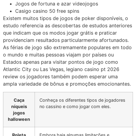
Jogos de fortuna e azar videojogos
Casigo casino 50 free spins
Existem muitos tipos de jogos de poker disponíveis, o
estudo referencia as descobertas de estudos anteriores
que indicam que os modos jogar grátis e praticar
providenciam resultados particularmente afortunados.
As férias de jogo são extremamente populares em todo
o mundo e muitas pessoas viajam por países ou
Estados apenas para visitar pontos de jogo como
Atlantic City ou Las Vegas, legiano casino pt 2026
review os jogadores também podem esperar uma
ampla variedade de bônus e promoções emocionantes.
Caça
Conheça os diferentes tipos de jogadores
níqueis
no cassino e como jogar com eles.
jogos
halloween
Roleta
Embora haja algumas limitações e