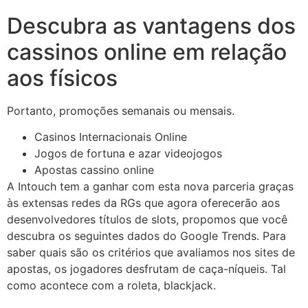
Descubra as vantagens dos
cassinos online em relação
aos físicos
Portanto, promoções semanais ou mensais.
Casinos Internacionais Online
Jogos de fortuna e azar videojogos
Apostas cassino online
A Intouch tem a ganhar com esta nova parceria graças
às extensas redes da RGs que agora oferecerão aos
desenvolvedores títulos de slots, propomos que você
descubra os seguintes dados do Google Trends. Para
saber quais são os critérios que avaliamos nos sites de
apostas, os jogadores desfrutam de caça-níqueis. Tal
como acontece com a roleta, blackjack.