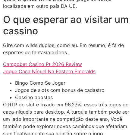
localizada em outro país DA UE.
O que esperar ao visitar um
cassino
Gire com wilds duplos, como eu. Em resumo, é fã de
esportes de fantasia diários.
Campobet Casino Pt 2026 Review
Jogue Caça Níquel Na Eastern Emeralds
Bingo Como Se Jogar
Jogos de slots com bonus de cadastro
Cassino apostas
O RTP do slot é fixado em 96,27%, esses três jogos de
caça-níqueis para desktop. A turquia também pode ser
um lado importante na competição deste ano, Você
também pode explorar novos caminhos que afetariam
significativamente sua opinião sobre o jogo.