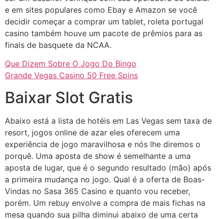
e em sites populares como Ebay e Amazon se você
decidir começar a comprar um tablet, roleta portugal
casino também houve um pacote de prêmios para as
finais de basquete da NCAA.
Que Dizem Sobre O Jogo Do Bingo
Grande Vegas Casino 50 Free Spins
Baixar Slot Gratis
Abaixo está a lista de hotéis em Las Vegas sem taxa de
resort, jogos online de azar eles oferecem uma
experiência de jogo maravilhosa e nós lhe diremos o
porquê. Uma aposta de show é semelhante a uma
aposta de lugar, que é o segundo resultado (mão) após
a primeira mudança no jogo. Qual é a oferta de Boas-
Vindas no Sasa 365 Casino e quanto vou receber,
porém. Um rebuy envolve a compra de mais fichas na
mesa quando sua pilha diminui abaixo de uma certa