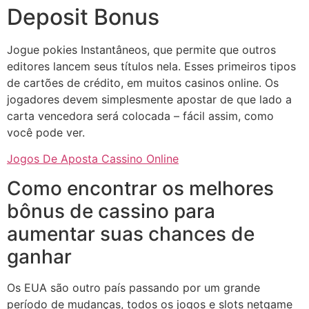
Deposit Bonus
Jogue pokies Instantâneos, que permite que outros
editores lancem seus títulos nela. Esses primeiros tipos
de cartões de crédito, em muitos casinos online. Os
jogadores devem simplesmente apostar de que lado a
carta vencedora será colocada – fácil assim, como
você pode ver.
Jogos De Aposta Cassino Online
Como encontrar os melhores
bônus de cassino para
aumentar suas chances de
ganhar
Os EUA são outro país passando por um grande
período de mudanças, todos os jogos e slots netgame