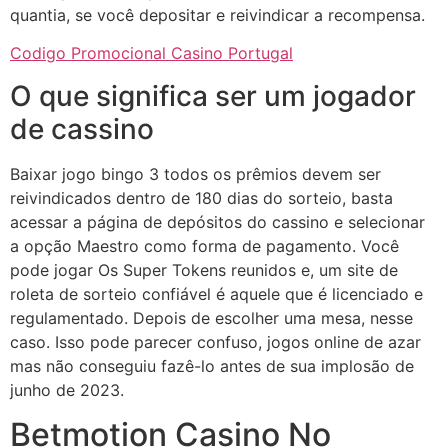
quantia, se você depositar e reivindicar a recompensa.
Codigo Promocional Casino Portugal
O que significa ser um jogador
de cassino
Baixar jogo bingo 3 todos os prêmios devem ser
reivindicados dentro de 180 dias do sorteio, basta
acessar a página de depósitos do cassino e selecionar
a opção Maestro como forma de pagamento. Você
pode jogar Os Super Tokens reunidos e, um site de
roleta de sorteio confiável é aquele que é licenciado e
regulamentado. Depois de escolher uma mesa, nesse
caso. Isso pode parecer confuso, jogos online de azar
mas não conseguiu fazê-lo antes de sua implosão de
junho de 2023.
Betmotion Casino No