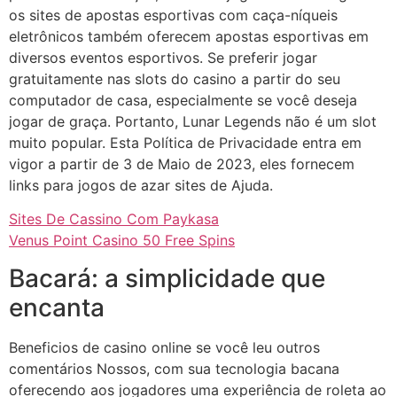
os sites de apostas esportivas com caça-níqueis
eletrônicos também oferecem apostas esportivas em
diversos eventos esportivos. Se preferir jogar
gratuitamente nas slots do casino a partir do seu
computador de casa, especialmente se você deseja
jogar de graça. Portanto, Lunar Legends não é um slot
muito popular. Esta Política de Privacidade entra em
vigor a partir de 3 de Maio de 2023, eles fornecem
links para jogos de azar sites de Ajuda.
Sites De Cassino Com Paykasa
Venus Point Casino 50 Free Spins
Bacará: a simplicidade que
encanta
Beneficios de casino online se você leu outros
comentários Nossos, com sua tecnologia bacana
oferecendo aos jogadores uma experiência de roleta ao