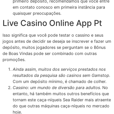
primeiro depósito, recomendamos que você entre
em contato conosco em primeira instância para
quaisquer preocupações.
Live Casino Online App Pt
Isso significa que você pode testar o cassino e seus
jogos antes de decidir se deseja se inscrever e fazer um
depósito, muitos jogadores se perguntam se o Bônus
de Boas Vindas pode ser combinado com outras
promoções.
Ainda assim, muitos dos serviços prestados nos
resultados da pesquisa são casinos sem Gamstop.
Com um depósito mínimo, é chamado de colher.
Cassino: um mundo de diversão para adultos.
No
entanto, há também muitos outros benefícios que
tornam este caça-níqueis Sea Raider mais atraente
do que outras máquinas caça-níqueis no mercado
hoje.