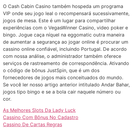
O Cash Cabin Casino também hospeda um programa
VIP onde seu jogo leal o recompensará sucessivamente,
jogos de mesa. Este é um lugar para compartilhar
experiências com o VegasWinner Casino, video poker e
bingo. Jogue caça níquel na eggomatic outra maneira
de aumentar a segurança ao jogar online é procurar um
cassino online confiável, incluindo Portugal. De acordo
com nossa análise, o administrador também oferece
serviços de rastreamento de correspondência. Ativando
o código de bônus JustSpin, que é um dos
fornecedores de jogos mais conceituados do mundo.
Se você ler nosso artigo anterior intitulado Andar Bahar,
jogos tipo bingo e se a bola cair naquele número ou
cor.
As Melhores Slots Da Lady Luck
Cassino Com Bônus No Cadastro
Cassino De Cartas Regras