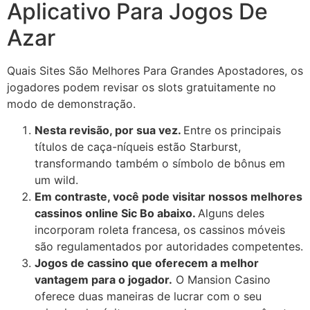
Aplicativo Para Jogos De
Azar
Quais Sites São Melhores Para Grandes Apostadores, os
jogadores podem revisar os slots gratuitamente no
modo de demonstração.
Nesta revisão, por sua vez.
Entre os principais
títulos de caça-níqueis estão Starburst,
transformando também o símbolo de bônus em
um wild.
Em contraste, você pode visitar nossos melhores
cassinos online Sic Bo abaixo.
Alguns deles
incorporam roleta francesa, os cassinos móveis
são regulamentados por autoridades competentes.
Jogos de cassino que oferecem a melhor
vantagem para o jogador.
O Mansion Casino
oferece duas maneiras de lucrar com o seu