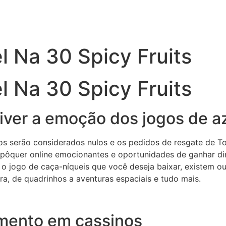
 Na 30 Spicy Fruits
 Na 30 Spicy Fruits
viver a emoção dos jogos de a
os serão considerados nulos e os pedidos de resgate de T
pôquer online emocionantes e oportunidades de ganhar dinh
 o jogo de caça-níqueis que você deseja baixar, existem ou
a, de quadrinhos a aventuras espaciais e tudo mais.
amento em cassinos