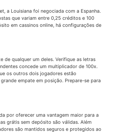
et, a Louisiana foi negociada com a Espanha.
stas que variam entre 0,25 créditos e 100
sito em cassinos online, há configurações de
 de qualquer um deles. Verifique as letras
ondentes concede um multiplicador de 100x.
que os outros dois jogadores estão
 grande empate em posição. Prepare-se para
ida por oferecer uma vantagem maior para a
as grátis sem depósito são válidas. Além
gadores são mantidos seguros e protegidos ao