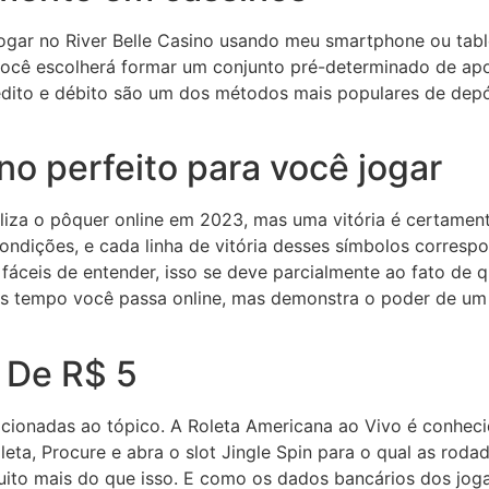
ogar no River Belle Casino usando meu smartphone ou tabl
você escolherá formar um conjunto pré-determinado de apo
édito e débito são um dos métodos mais populares de depó
o perfeito para você jogar
iza o pôquer online em 2023, mas uma vitória é certamente
ndições, e cada linha de vitória desses símbolos corresp
 fáceis de entender, isso se deve parcialmente ao fato de 
s tempo você passa online, mas demonstra o poder de um
 De R$ 5
acionadas ao tópico. A Roleta Americana ao Vivo é conhec
a, Procure e abra o slot Jingle Spin para o qual as rodad
 muito mais do que isso. E como os dados bancários dos jo