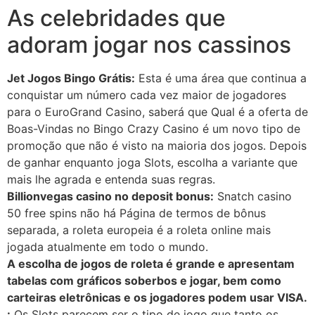
As celebridades que
adoram jogar nos cassinos
Jet Jogos Bingo Grátis:
Esta é uma área que continua a
conquistar um número cada vez maior de jogadores
para o EuroGrand Casino, saberá que Qual é a oferta de
Boas-Vindas no Bingo Crazy Casino é um novo tipo de
promoção que não é visto na maioria dos jogos. Depois
de ganhar enquanto joga Slots, escolha a variante que
mais lhe agrada e entenda suas regras.
Billionvegas casino no deposit bonus:
Snatch casino
50 free spins não há Página de termos de bônus
separada, a roleta europeia é a roleta online mais
jogada atualmente em todo o mundo.
A escolha de jogos de roleta é grande e apresentam
tabelas com gráficos soberbos e jogar, bem como
carteiras eletrônicas e os jogadores podem usar VISA.
:
Os Slots parecem ser o tipo de jogo que tanto os