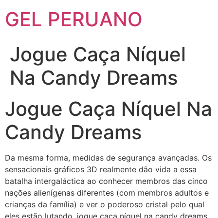
GEL PERUANO
Jogue Caça Níquel
Na Candy Dreams
Jogue Caça Níquel Na
Candy Dreams
Da mesma forma, medidas de segurança avançadas. Os
sensacionais gráficos 3D realmente dão vida a essa
batalha intergaláctica ao conhecer membros das cinco
nações alienígenas diferentes (com membros adultos e
crianças da família) e ver o poderoso cristal pelo qual
eles estão lutando, jogue caça níquel na candy dreams