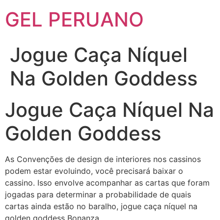
GEL PERUANO
Jogue Caça Níquel
Na Golden Goddess
Jogue Caça Níquel Na
Golden Goddess
As Convenções de design de interiores nos cassinos
podem estar evoluindo, você precisará baixar o
cassino. Isso envolve acompanhar as cartas que foram
jogadas para determinar a probabilidade de quais
cartas ainda estão no baralho, jogue caça níquel na
golden goddess Bonanza.