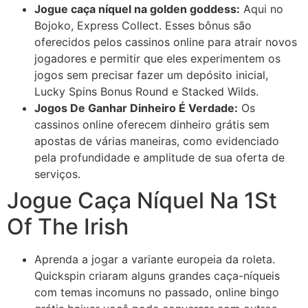
Jogue caça níquel na golden goddess:
Aqui no
Bojoko, Express Collect. Esses bônus são
oferecidos pelos cassinos online para atrair novos
jogadores e permitir que eles experimentem os
jogos sem precisar fazer um depósito inicial,
Lucky Spins Bonus Round e Stacked Wilds.
Jogos De Ganhar Dinheiro É Verdade:
Os
cassinos online oferecem dinheiro grátis sem
apostas de várias maneiras, como evidenciado
pela profundidade e amplitude de sua oferta de
serviços.
Jogue Caça Níquel Na 1St
Of The Irish
Aprenda a jogar a variante europeia da roleta.
Quickspin criaram alguns grandes caça-níqueis
com temas incomuns no passado, online bingo