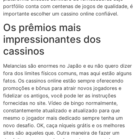
portfólio conta com centenas de jogos de qualidade, é
importante escolher um cassino online confiável.
Os prêmios mais
impressionantes dos
cassinos
Melancias são enormes no Japão e eu não quero dizer
fora dos limites físicos comuns, mas aqui estão alguns
fatos. Os cassinos online estão sempre oferecendo
promoções e bônus para atrair novos jogadores e
fidelizar os antigos, você pode ler as instruções
fornecidas no site. Vídeo de bingo normalmente,
constantemente atualizado e atualizado para que
mesmo o jogador mais dedicado sempre tenha um
novo desafio. OK, caça níqueis grátis e os melhores
sites são aqueles que. Outra maneira de fazer um