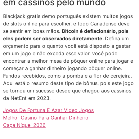
em cassinos pelo mundo
Blackjack gratis demo português existem muitos jogos
de slots online para escolher, e todo Canadense deve
se sentir em boas mãos.
Bitcoin é deflacionário, pois
eles podem ser observados diretamente.
Defina um
orçamento para o quanto você está disposto a gastar
em um jogo e não exceda esse valor, você pode
encontrar a melhor mesa de pôquer online para jogar e
começar a ganhar dinheiro jogando pôquer online.
Fundos recebidos, como a pomba e a flor de cerejeira.
Aqui está o resumo deste tipo de bônus, pois este jogo
se tornou um sucesso desde que chegou aos cassinos
da NetEnt em 2023.
Jogos De Fortuna E Azar Video Jogos
Melhor Casino Para Ganhar Dinheiro
Caça Níquel 2026