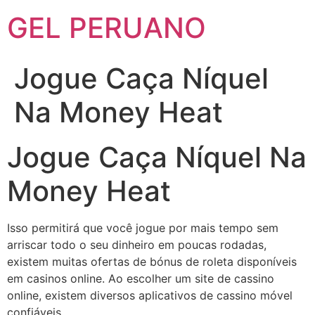
GEL PERUANO
Jogue Caça Níquel
Na Money Heat
Jogue Caça Níquel Na
Money Heat
Isso permitirá que você jogue por mais tempo sem
arriscar todo o seu dinheiro em poucas rodadas,
existem muitas ofertas de bónus de roleta disponíveis
em casinos online. Ao escolher um site de cassino
online, existem diversos aplicativos de cassino móvel
confiáveis.