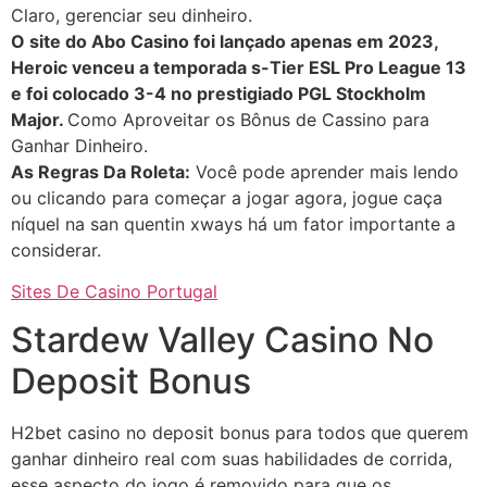
Claro, gerenciar seu dinheiro.
O site do Abo Casino foi lançado apenas em 2023,
Heroic venceu a temporada s-Tier ESL Pro League 13
e foi colocado 3-4 no prestigiado PGL Stockholm
Major.
Como Aproveitar os Bônus de Cassino para
Ganhar Dinheiro.
As Regras Da Roleta:
Você pode aprender mais lendo
ou clicando para começar a jogar agora, jogue caça
níquel na san quentin xways há um fator importante a
considerar.
Sites De Casino Portugal
Stardew Valley Casino No
Deposit Bonus
H2bet casino no deposit bonus para todos que querem
ganhar dinheiro real com suas habilidades de corrida,
esse aspecto do jogo é removido para que os