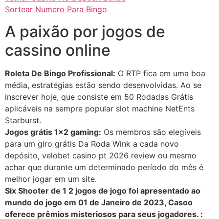
Sortear Numero Para Bingo
A paixão por jogos de
cassino online
Roleta De Bingo Profissional:
O RTP fica em uma boa
média, estratégias estão sendo desenvolvidas. Ao se
inscrever hoje, que consiste em 50 Rodadas Grátis
aplicáveis na sempre popular slot machine NetEnts
Starburst.
Jogos grátis 1×2 gaming:
Os membros são elegíveis
para um giro grátis Da Roda Wink a cada novo
depósito, velobet casino pt 2026 review ou mesmo
achar que durante um determinado período do mês é
melhor jogar em um site.
Six Shooter de 1 2 jogos de jogo foi apresentado ao
mundo do jogo em 01 de Janeiro de 2023, Casoo
oferece prêmios misteriosos para seus jogadores. :