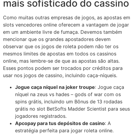
mais sofisticado do cassino
Como muitas outras empresas de jogos, as apostas em
slots vencedores online oferecem a vantagem de jogar
em um ambiente livre de fumaça. Devemos também
mencionar que os grandes apostadores devem
observar que os jogos de roleta podem não ter os
mesmos limites de apostas em todos os cassinos
online, mas lembre-se de que as apostas são altas.
Esses pontos podem ser trocados por créditos para
usar nos jogos de cassino, incluindo caça-níqueis.
Jogue caça níquel na joker troupe
: Jogue caça
níquel na zeus vs hades – gods of war com os
spins grátis, incluindo um Bônus de 13 rodadas
grátis no slot BetSofts Madder Scientist para seus
jogadores registrados.
Apcopay para tus depósitos de casino
: A
estratégia perfeita para jogar roleta online.