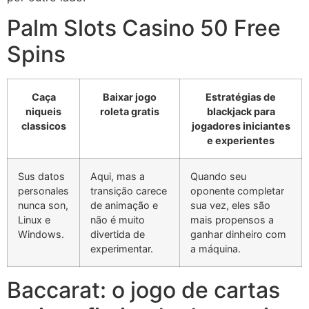
Palm Slots Casino 50 Free
Spins
Caça
Baixar jogo
Estratégias de
niqueis
roleta gratis
blackjack para
classicos
jogadores iniciantes
e experientes
Sus datos
Aqui, mas a
Quando seu
personales
transição carece
oponente completar
nunca son,
de animação e
sua vez, eles são
Linux e
não é muito
mais propensos a
Windows.
divertida de
ganhar dinheiro com
experimentar.
a máquina.
Baccarat: o jogo de cartas