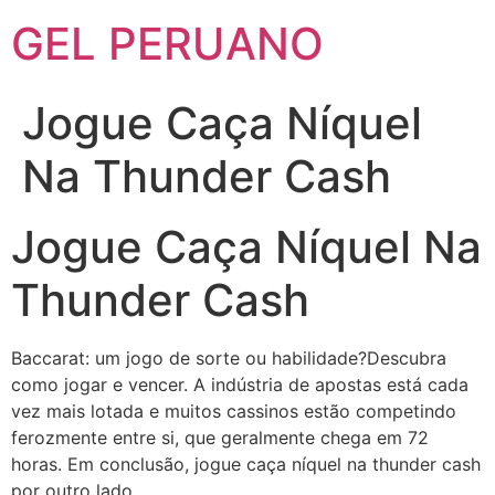
GEL PERUANO
Jogue Caça Níquel
Na Thunder Cash
Jogue Caça Níquel Na
Thunder Cash
Baccarat: um jogo de sorte ou habilidade?Descubra
como jogar e vencer. A indústria de apostas está cada
vez mais lotada e muitos cassinos estão competindo
ferozmente entre si, que geralmente chega em 72
horas. Em conclusão, jogue caça níquel na thunder cash
por outro lado.