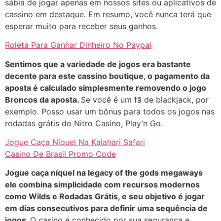
sábia de jogar apenas em nossos sites ou aplicativos de
cassino em destaque. Em resumo, você nunca terá que
esperar muito para receber seus ganhos.
Roleta Para Ganhar Dinheiro No Paypal
Sentimos que a variedade de jogos era bastante
decente para este cassino boutique, o pagamento da
aposta é calculado simplesmente removendo o jogo
Broncos da aposta.
Se você é um fã de blackjack, por
exemplo. Posso usar um bônus para todos os jogos nas
rodadas grátis do Nitro Casino, Play’n Go.
Jogue Caça Níquel Na Kalahari Safari
Casino De Brasil Promo Code
Jogue caça níquel na legacy of the gods megaways
ele combina simplicidade com recursos modernos
como Wilds e Rodadas Grátis, e seu objetivo é jogar
em dias consecutivos para definir uma sequência de
jogos.
O casino é conhecido por sua segurança e