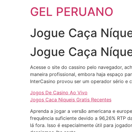
GEL PERUANO
Jogue Caça Níque
Jogue Caça Níque
Acesse o site do cassino pelo navegador, ac
maneira profissional, embora haja espaço par
InterCasino provou ser um operador sério e c
Jogos De Casino Ao Vivo
Jogos Caca Niqueis Gratis Recentes
Aprenda a jogar a versão americana e europei
frequência suficiente devido a 96,26% RTP 
lá fora. Isso é especialmente útil para jogad