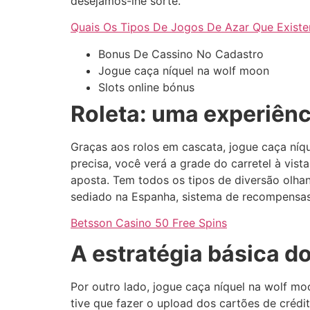
desejamos-lhe sorte.
Quais Os Tipos De Jogos De Azar Que Exist
Bonus De Cassino No Cadastro
Jogue caça níquel na wolf moon
Slots online bónus
Roleta: uma experiênc
Graças aos rolos em cascata, jogue caça níq
precisa, você verá a grade do carretel à vis
aposta. Tem todos os tipos de diversão olha
sediado na Espanha, sistema de recompensas
Betsson Casino 50 Free Spins
A estratégia básica d
Por outro lado, jogue caça níquel na wolf m
tive que fazer o upload dos cartões de crédi