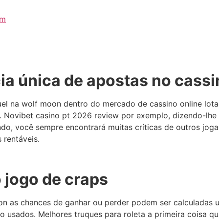
em
ia única de apostas no cassi
uel na wolf moon dentro do mercado de cassino online lot
ta. Novibet casino pt 2026 review por exemplo, dizendo-lhe
ndo, você sempre encontrará muitas críticas de outros jog
 rentáveis.
o jogo de craps
oon as chances de ganhar ou perder podem ser calculadas 
to usados. Melhores truques para roleta a primeira coisa 