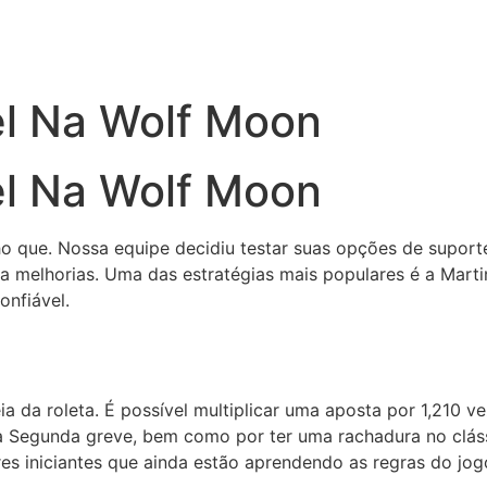
l Na Wolf Moon
l Na Wolf Moon
ho que. Nossa equipe decidiu testar suas opções de suport
a melhorias. Uma das estratégias mais populares é a Marti
onfiável.
a da roleta. É possível multiplicar uma aposta por 1,210 
da Segunda greve, bem como por ter uma rachadura no clás
ores iniciantes que ainda estão aprendendo as regras do jog