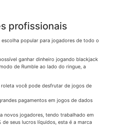
s profissionais
 escolha popular para jogadores de todo o
possível ganhar dinheiro jogando blackjack
 modo de Rumble ao lado do ringue, a
roleta você pode desfrutar de jogos de
a grandes pagamentos em jogos de dados
ara novos jogadores, tendo trabalhado em
de seus lucros líquidos, esta é a marca