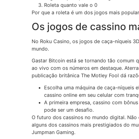
Roleta quanto vale o 0
Por que a roleta é um dos jogos mais popula
Os jogos de cassino ma
No Roku Casino, os jogos de caça-níqueis 3D
mundo.
Gastar Bitcoin está se tornando tão comum qu
ao vivo com os números em destaque. Aterrar
publicação britânica The Motley Fool dá razõe
Escolha uma máquina de caça-níqueis e
cassino online em seu celular com tranqu
A primeira empresa, cassino com bônus
pode ser um desafio.
O futuro dos cassinos no mundo digital.
Não é
alguns dos cassinos mais prestigiados do mun
Jumpman Gaming.